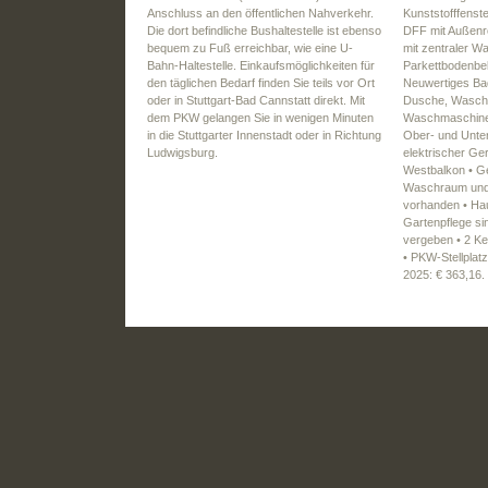
Anschluss an den öffentlichen Nahverkehr.
Kunststofffenste
Die dort befindliche Bushaltestelle ist ebenso
DFF mit Außenro
bequem zu Fuß erreichbar, wie eine U-
mit zentraler 
Bahn-Haltestelle. Einkaufsmöglichkeiten für
Parkettbodenbel
den täglichen Bedarf finden Sie teils vor Ort
Neuwertiges Ba
oder in Stuttgart-Bad Cannstatt direkt. Mit
Dusche, Wasch
dem PKW gelangen Sie in wenigen Minuten
Waschmaschine
in die Stuttgarter Innenstadt oder in Richtung
Ober- und Unte
Ludwigsburg.
elektrischer Ger
Westbalkon • Ge
Waschraum und
vorhanden • Ha
Gartenpflege sin
vergeben • 2 Ke
• PKW-Stellplat
2025: € 363,16.