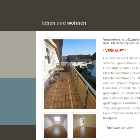
leben
und
wohnen
Vermietete, großzügi
inkl. PKW-Stellplatz i
* VERKAUFT *
Die zum Verkauf stehen
schöner, gewachsener W
Cannstatt befindet sic
Mehrfamilienhäuser-Ge
Mehrfamilienhäusern. Di
von der Strasse abgewa
Einheiten umfasst. Sie 
gepflegten und modernis
nach Westen ausgericht
großzügigen Grundriss. 
zzgl. der gesetzlich gül
Gesamtprovision berec
Kaufpreis