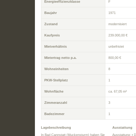
Energieeffizienzklasse
F
Baujahr
1971
Zustand
modernisiert
Kaufpreis
239.000,00 €
Mietverhältnis
unbefristet
Mietertrag netto p.a.
800,00 €
Wohneinheiten
8
PKW-Stellplatz
1
Wohnfläche
ca. 67,05 m²
Zimmeranzahl
3
Badezimmer
1
Lagebeschreibung
Ausstattung
In Bad Cannstatt (Muckensturm) haben Sie
Ausstattung: • 