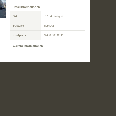
Detailinformationen
Ort
70184 Stuttgart
Zustand
gepflegt
Kaufpreis
3.450.000,00 €