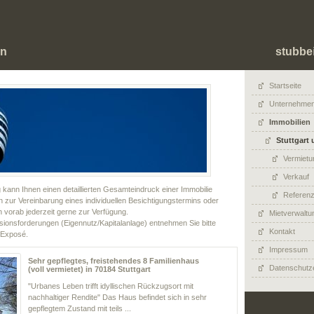
n
stubbe
Startseite
Unternehme
Immobilien
Stuttgar
Vermietu
Verkauf
 kann Ihnen einen detaillierten Gesamteindruck einer Immobilie
Referenz
en zur Vereinbarung eines individuellen Besichtigungstermins oder
 vorab jederzeit gerne zur Verfügung.
Mietverwaltu
sionsforderungen (Eigennutz/Kapitalanlage) entnehmen Sie bitte
Kontakt
 Exposé.
Impressum
Sehr gepflegtes, freistehendes 8 Familienhaus
Datenschutz
(voll vermietet) in 70184 Stuttgart
"Urbanes Leben trifft idyllischen Rückzugsort mit
nachhaltiger Rendite" Das Haus befindet sich in sehr
gepflegtem Zustand mit teils ...