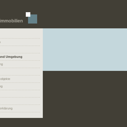
immobilien
n
t und Umgebung
ng
objekte
ng
erklärung