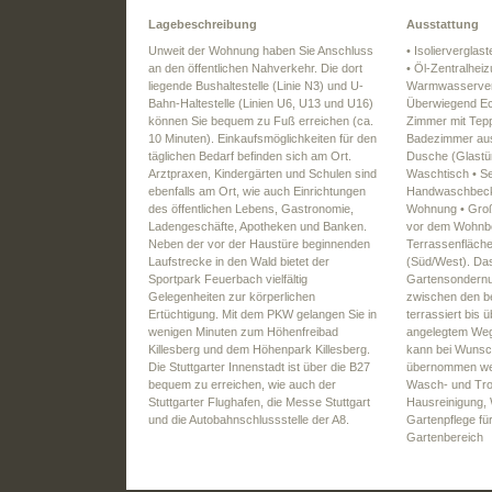
Lagebeschreibung
Ausstattung
Unweit der Wohnung haben Sie Anschluss
• Isolierverglas
an den öffentlichen Nahverkehr. Die dort
• Öl-Zentralheiz
liegende Bushaltestelle (Linie N3) und U-
Warmwasservers
Bahn-Haltestelle (Linien U6, U13 und U16)
Überwiegend Ech
können Sie bequem zu Fuß erreichen (ca.
Zimmer mit Tep
10 Minuten). Einkaufsmöglichkeiten für den
Badezimmer aus
täglichen Bedarf befinden sich am Ort.
Dusche (Glastü
Arztpraxen, Kindergärten und Schulen sind
Waschtisch • S
ebenfalls am Ort, wie auch Einrichtungen
Handwaschbecke
des öffentlichen Lebens, Gastronomie,
Wohnung • Groß
Ladengeschäfte, Apotheken und Banken.
vor dem Wohnbe
Neben der vor der Haustüre beginnenden
Terrassenfläch
Laufstrecke in den Wald bietet der
(Süd/West). Da
Sportpark Feuerbach vielfältig
Gartensondernut
Gelegenheiten zur körperlichen
zwischen den b
Ertüchtigung. Mit dem PKW gelangen Sie in
terrassiert bis 
wenigen Minuten zum Höhenfreibad
angelegtem Weg
Killesberg und dem Höhenpark Killesberg.
kann bei Wunsc
Die Stuttgarter Innenstadt ist über die B27
übernommen wer
bequem zu erreichen, wie auch der
Wasch- und Tr
Stuttgarter Flughafen, die Messe Stuttgart
Hausreinigung, 
und die Autobahnschlussstelle der A8.
Gartenpflege fü
Gartenbereich