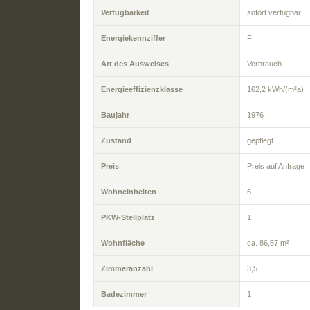
Verfügbarkeit
sofort verfügbar
Energiekennziffer
F
Art des Ausweises
Verbrauch
Energieeffizienzklasse
162,2 kWh/(m²a)
Baujahr
1976
Zustand
gepflegt
Preis
Preis auf Anfrage
Wohneinheiten
6
PKW-Stellplatz
1
Wohnfläche
ca. 86,57 m²
Zimmeranzahl
3,5
Badezimmer
1