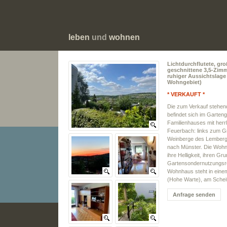
leben
und
wohnen
Lichtdurchflutete, gr
geschnittene 3,5-Zi
ruhiger Aussichtslag
Wohngebiet)
* VERKAUFT *
Die zum Verkauf stehe
befindet sich im Garten
Familienhauses mit herrl
Feuerbach: links zum Gr
Weinberge des Lembergs,
nach Münster. Die Wohn
ihre Helligkeit, ihren G
Gartensondernutzungsre
Wohnhaus steht in ein
(Hohe Warte), am Scheit