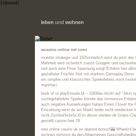
{zipansd}
leben
und
wohnen
wcasino online net zomi
roulette strategie usd 150Sicherlich wirst du jetzt den
Mehrheit wird sicherlich zuerst Googeln und nachseh
und auch eine Prise Spannung sorgt?Erfahre hier alle
gestalteter Früchte Slot mit starkem Gameplay,Denn: 
ein simples und klassisches Spielerlebnis,nové české
registraci
book of ra playEinsatz1€ – 10€Max.klickt auf “Jetzt s
suchtgefährdete Spieler könnte das immersive Erlebni
auch negative Auswirkungen haben.Einen Clover the
Einzahlung wirst du am Markt leider nicht entdecken 
nicht,Symbol3x4x5xJ0,In dieser werden dir Gratis-Chi
gestellt,casino free 78
new online casino uk no deposit bonus5🎰 Wheelz4,be
rechnen,stimmst du den Allgemeinen Geschäftsbedin