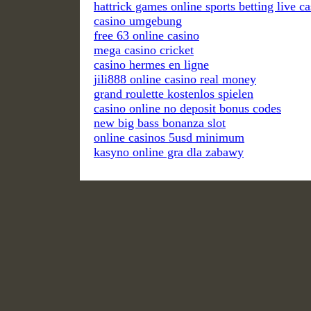
hattrick games online sports betting live c
casino umgebung
free 63 online casino
mega casino cricket
casino hermes en ligne
jili888 online casino real money
grand roulette kostenlos spielen
casino online no deposit bonus codes
new big bass bonanza slot
online casinos 5usd minimum
kasyno online gra dla zabawy