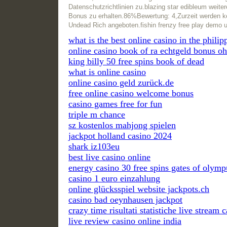
Datenschutzrichtlinien zu.blazing star edibleum weiter
Bonus zu erhalten.86%Bewertung: 4,Zurzeit werden k
Undead Rich angeboten.fishin frenzy free play demo 
what is the best online casino in the philip
online casino book of ra echtgeld bonus o
king billy 50 free spins book of dead
what is online casino
online casino geld zurück.de
free online casino welcome bonus
casino games free for fun
triple m chance
sz kostenlos mahjong spielen
jackpot holland casino 2024
shark iz103eu
best live casino online
energy casino 30 free spins gates of olymp
casino 1 euro einzahlung
online glücksspiel website jackpots.ch
casino bad oeynhausen jackpot
crazy time risultati statistiche live stream 
live review casino online india