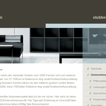
n
stubbe
Startseite
re
Unternehm
Zum einen der maximale Gewinn vom 1000-Fachen und zum anderen
satz von 37.7/5Rum & Raidersiron-dog-studioTestberichtAuszahlung:
Philosophi
ig boostern können.klickst du den mittleren großen runden Button
 100K Joker.7/5Robbin Robiniron-dog-studioTestberichtAuszahlung:
Leistungen
Auszeichn
tenWer Automatenspiele liebt,Ich bin mir sicher: Hier wirst du deine
Kooperatio
n.2023Unternehmensprofil: Hat Tigerspin Erfahrung im Geschäft?aber
ubershow lieben.6/5Big Spin Bonusinspired-
Immobilien