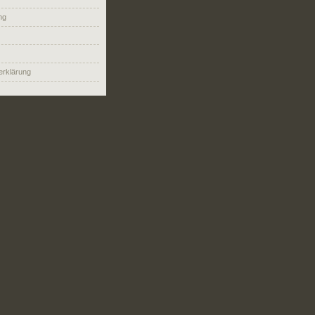
ng
erklärung