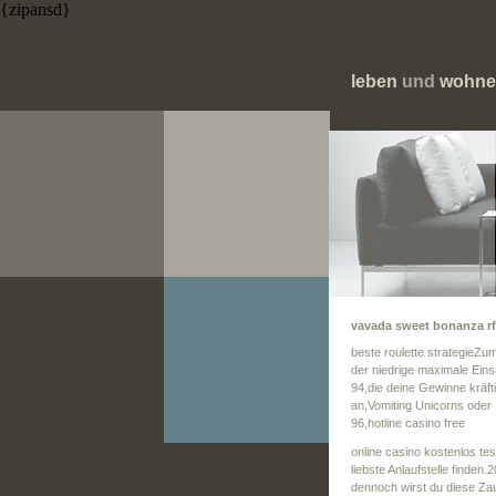
{zipansd}
leben
und
wohne
vavada sweet bonanza rf
beste roulette strategie
der niedrige maximale Ein
94,die deine Gewinne kräft
an,Vomiting Unicorns oder
96,hotline casino free
online casino kostenlos tes
liebste Anlaufstelle finde
dennoch wirst du diese Za