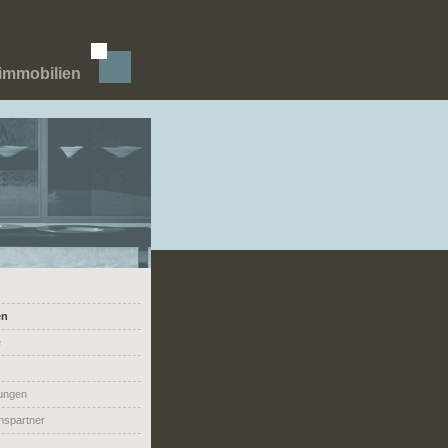
immobilien
en
e
ungen
nspartner