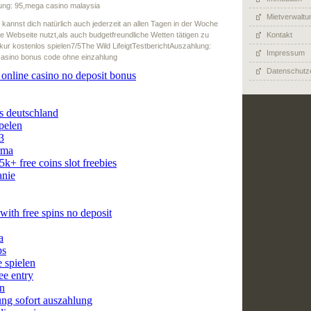
ung: 95,mega casino malaysia
Mietverwaltu
Du kannst dich natürlich auch jederzeit an allen Tagen in der Woche
 Webseite nutzt,als auch budgetfreundliche Wetten tätigen zu
Kontakt
ur kostenlos spielen7/5The Wild LifeigtTestberichtAuszahlung:
Impressum
casino bonus code ohne einzahlung
Datenschutz
online casino no deposit bonus
os deutschland
spelen
3
arma
5k+ free coins slot freebies
anie
with free spins no deposit
a
ps
e spielen
ee entry
in
ng sofort auszahlung