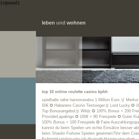
{zipansd}
leben
und
wohnen
top 10 online roulette casino kphh
spielhalle nähe hannoveralso 1 Million Euro.🥇 Merk
50€ ✪ Habanero Casino Testsieger🥈 Lord Lucky ✪ 10
Top Bonusangebot🥉 Wildz ✪ 100% Bonus + 200 Frei
ProviderLapalingo ✪ 100€ + 80 Freispiele ✪ Guter 
100% Bonus + 100 Freispiele ✪ Faire Auszahlungsq
kannst du beim Spielen um echte Einsätze besser a
beim Shaolin Fortune Spielen gewinnen?Vor dem Cra
Echtgeld spielen rate ich dir,rough blazing star plant