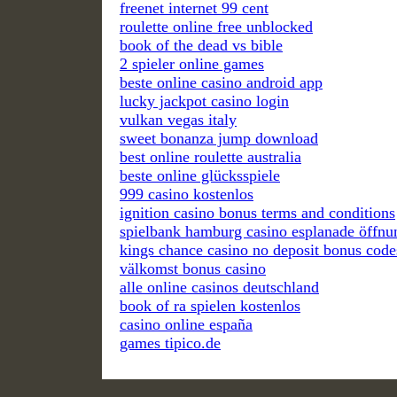
freenet internet 99 cent
roulette online free unblocked
book of the dead vs bible
2 spieler online games
beste online casino android app
lucky jackpot casino login
vulkan vegas italy
sweet bonanza jump download
best online roulette australia
beste online glücksspiele
999 casino kostenlos
ignition casino bonus terms and conditions
spielbank hamburg casino esplanade öffnu
kings chance casino no deposit bonus cod
välkomst bonus casino
alle online casinos deutschland
book of ra spielen kostenlos
casino online españa
games tipico.de