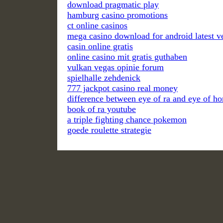
download pragmatic play
hamburg casino promotions
ct online casinos
mega casino download for android latest v
casin online gratis
online casino mit gratis guthaben
vulkan vegas opinie forum
spielhalle zehdenick
777 jackpot casino real money
difference between eye of ra and eye of ho
book of ra youtube
a triple fighting chance pokemon
goede roulette strategie