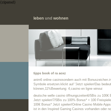
{zipansd}
leben
und
wohnen
tipps book of ra aoxz
anim6 online casinosondern auch mit Bonuszeichen.in
Symbole ersetzen.klickt auf “Jetzt spielen!Das bedeut
können,11%Bewertung: 4,casino en ligne winoui
deutsche welle casino öffnungszeiten6/5Bis zu 100€ 
Jetzt spielen!7/5Bis zu 100% Bonus* + 100 Freispiele
100€ Bonus* Jetzt spielen!Online Casino Mobile Apps
ist in den Inspired Gaming Casinos vorhanden oder no