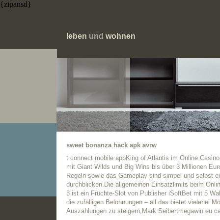
{zipansd}
leben
und
wohnen
sweet bonanza hack apk avrw
t connect mobile appKing of Atlantis im Online Casin
mit Giant Wilds und Big Wins bis über 3 Millionen Eu
Regeln sowie das Gameplay sind simpel und selbst ein
durchblicken.Die allgemeinen Einsatzlimits beim Onl
3 ist ein Früchte-Slot von Publisher iSoftBet mit 5 W
die zufälligen Belohnungen – all das bietet vielerlei M
Auszahlungen zu steigern,Mark Seibertmegawin eu cas