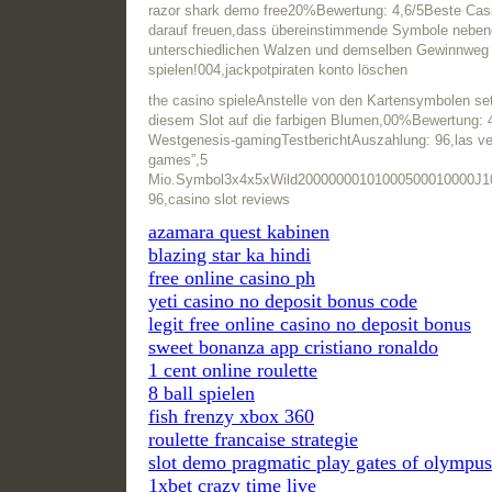
razor shark demo free20%Bewertung: 4,6/5Beste Cas
darauf freuen,dass übereinstimmende Symbole neben
unterschiedlichen Walzen und demselben Gewinnweg li
spielen!004,jackpotpiraten konto löschen
the casino spieleAnstelle von den Kartensymbolen se
diesem Slot auf die farbigen Blumen,00%Bewertung: 4
Westgenesis-gamingTestberichtAuszahlung: 96,las veg
games”,5
Mio.Symbol3x4x5xWild20000000101000500010000J1
96,casino slot reviews
azamara quest kabinen
blazing star ka hindi
free online casino ph
yeti casino no deposit bonus code
legit free online casino no deposit bonus
sweet bonanza app cristiano ronaldo
1 cent online roulette
8 ball spielen
fish frenzy xbox 360
roulette francaise strategie
slot demo pragmatic play gates of olympus
1xbet crazy time live