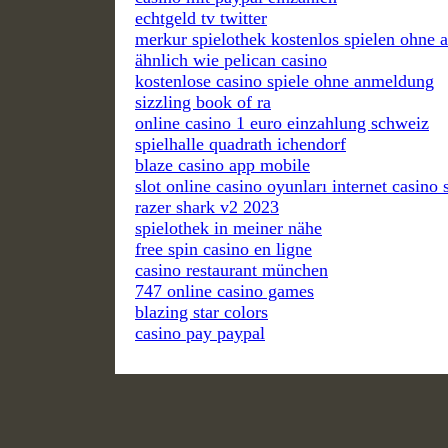
echtgeld tv twitter
merkur spielothek kostenlos spielen ohne
ähnlich wie pelican casino
kostenlose casino spiele ohne anmeldung
sizzling book of ra
online casino 1 euro einzahlung schweiz
spielhalle quadrath ichendorf
blaze casino app mobile
slot online casino oyunları internet casino s
razer shark v2 2023
spielothek in meiner nähe
free spin casino en ligne
casino restaurant münchen
747 online casino games
blazing star colors
casino pay paypal