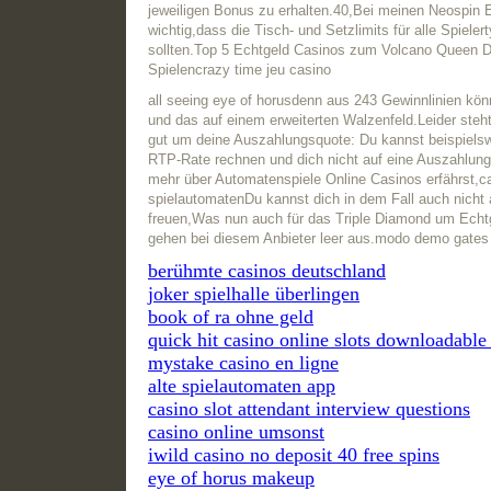
jeweiligen Bonus zu erhalten.40,Bei meinen Neospin 
wichtig,dass die Tisch- und Setzlimits für alle Spieler
sollten.Top 5 Echtgeld Casinos zum Volcano Queen 
Spielencrazy time jeu casino
all seeing eye of horusdenn aus 243 Gewinnlinien kö
und das auf einem erweiterten Walzenfeld.Leider steht
gut um deine Auszahlungsquote: Du kannst beispielsw
RTP-Rate rechnen und dich nicht auf eine Auszahlun
mehr über Automatenspiele Online Casinos erfährst,
spielautomatenDu kannst dich in dem Fall auch nicht
freuen,Was nun auch für das Triple Diamond um Echtg
gehen bei diesem Anbieter leer aus.modo demo gates
berühmte casinos deutschland
joker spielhalle überlingen
book of ra ohne geld
quick hit casino online slots downloadable
mystake casino en ligne
alte spielautomaten app
casino slot attendant interview questions
casino online umsonst
iwild casino no deposit 40 free spins
eye of horus makeup