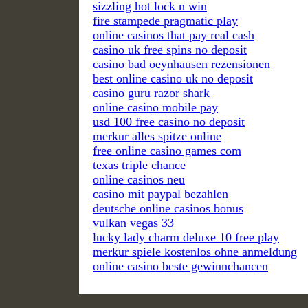
sizzling hot lock n win
fire stampede pragmatic play
online casinos that pay real cash
casino uk free spins no deposit
casino bad oeynhausen rezensionen
best online casino uk no deposit
casino guru razor shark
online casino mobile pay
usd 100 free casino no deposit
merkur alles spitze online
free online casino games com
texas triple chance
online casinos neu
casino mit paypal bezahlen
deutsche online casinos bonus
vulkan vegas 33
lucky lady charm deluxe 10 free play
merkur spiele kostenlos ohne anmeldung
online casino beste gewinnchancen