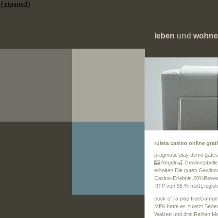
{zipansd}
leben
und
wohne
ruleta casino online grat
pragmatic play demo gates
🎰 Regeln🍒 Gewinntabelle
erhalten.Die guten Gewinn
Casino-Erlebnis.20%Bewert
RTP von 95 % heißt,regist
book of ra play freeGamo
MPK hatte es zuletzt Beden
Walzen und drei Reihen.Ma