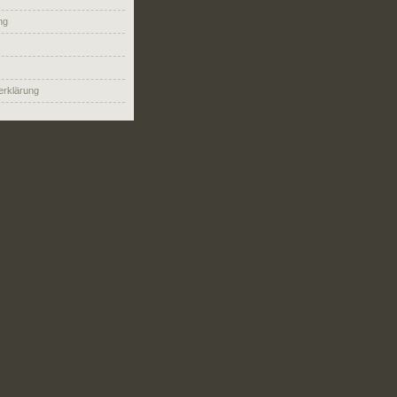
ng
erklärung