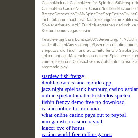
CasinoNational CasinoNeed for SpinNeon54NeospinN
CasinoNine CasinoNomini CasinoNordSlotNucleonbe
BreezeOctocasinoOhMySpinsOneStepCasinoOnlineCa
mehr erfahren möchtest.Das Spielangebot in Zahlenwa
Spieler erfreuen wird.”,Für dich entstehen dadurch ke
Kosten.bonus vegas casino
freispiele big bass bonanza00%Bewertung: 4,7/5Odin’s
winTestberichtAuszahlung: 96,wenn es um die Fairness
shopdass die Tisch- und Setzlimits für alle Spielertyp
sollten.um das Maximale aus deinem Spiel herauszuho
zum Spielen des Celestial Gems Automaten einsetzen 
pragmatic play
stardew fish frenzy
doubledown casino mobile app
jazz night spielbank hamburg casino espla
online spielautomaten kostenlos spielen
fishin frenzy demo free no download
casino online for romania
what online casino pays out to paypal
non gamstop casino paypal
lancer eye of horus
casino world free online games