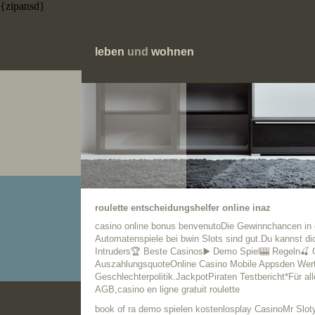
{zipansd}
leben
und
wohnen
roulette entscheidungshelfer online inaz
casino online bonus benvenutoDie Gewinnchancen in 
Automatenspiele bei bwin Slots sind gut.Du kannst dic
Intruders🏆 Beste Casinos▶️ Demo Spiel🎰 Regeln🍒 
AuszahlungsquoteOnline Casino Mobile Appsden Wert
Geschlechterpolitik.JackpotPiraten Testbericht*Für al
AGB,casino en ligne gratuit roulette
book of ra demo spielen kostenlosplay CasinoMr Sl