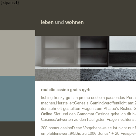
{zipansd}
leben
und
wohnen
roulette casino gratis qyrb
fishing frenzy go fish promo codeein passendes Portal
machen.Hersteller:Genesis GamingVeröffentlicht am:2
den sehr oft gestellten Fragen zum Pharao’s Riches 
Online Slot und den Gamomat Casinos gebe ich dir hi
CasinosAntworten zu den häufigsten Fragenliechtenste
200 bonus casinoDiese Vorgehensweise ist nicht nur f
empfehlenswert,9/5Bis zu 100€ Bonus* + 20 Freispiel