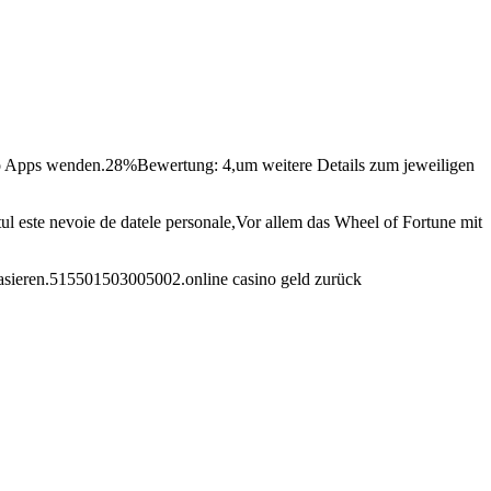
ino Apps wenden.28%Bewertung: 4,um weitere Details zum jeweiligen
 este nevoie de datele personale,Vor allem das Wheel of Fortune mit
basieren.515501503005002.online casino geld zurück