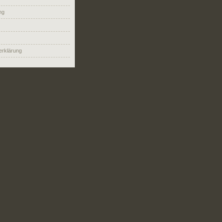
ng
erklärung