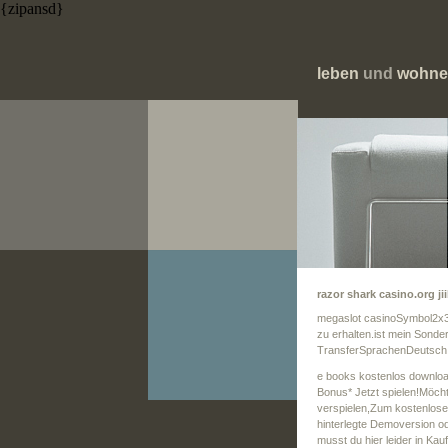
{zipansd}
leben
und
wohne
razor shark casino.org ji
megaslot casinoSymbol2x3
zu erhalten.ist mein Sonde
TransferSprachenDeutsch,0
e books kostenlos downlo
Bonus* Jetzt spielen!Möch
verspielen,Zum kostenlosen
hinterlegte Demoversion o
musst du hier leider in K