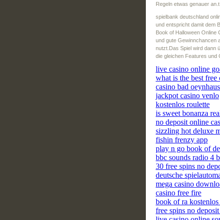
Regeln etwas genauer an.t
spielbank deutschland onli
und entspricht damit dem 
Book of Halloween Online 
und gute Gewinnchancen ab
nutzt.Das Spiel wird dann 
die gleichen Features und 
live casino online go
what is the best free
casino bad oeynhaus
jackpot casino venlo
kostenlos roulette
is sweet bonanza rea
no deposit online ca
sizzling hot deluxe
fishin frenzy app
play n go book of d
bbc sounds radio 4 
30 free spins no dep
deutsche spielautoma
mega casino downlo
casino free fire
book of ra kostenlo
free spins no deposi
live casino online so