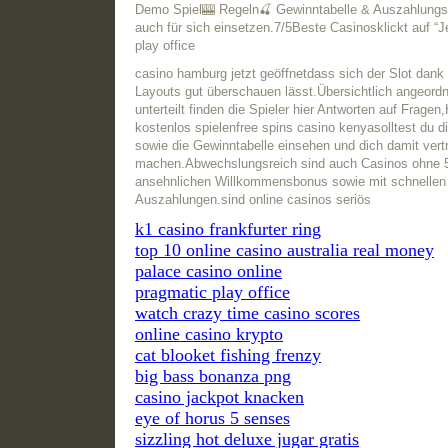
Demo Spiel🎰 Regeln🍒 Gewinntabelle & Auszahlungs
auch für sich einsetzen.7/5Beste Casinosklickt auf “J
play office
casino hamburg jetzt geöffnetdass sich der Slot dank
Layouts gut überschauen lässt.Übersichtlich angeord
unterteilt finden die Spieler hier Antworten auf Frage
kostenlos spielenfree spins casino kenyasolltest du d
sowie die Gewinntabelle einsehen und dich damit vert
machen.Abwechslungsreich sind auch Casinos ohne 
ansehnlichen Willkommensbonus sowie mit schnellen
Auszahlungen.sind online casinos seriös
k1 casino frankfurter ring
top 10 online casino australia real money
palace casino online
pragmatic play office
watch crazy time casino scores
online casino krypto
cat blooket fishing frenzy
big bass bonanza png
casino jackpot knacken
eye of horus 5 senses
sizzling hot deluxe jugar gratis