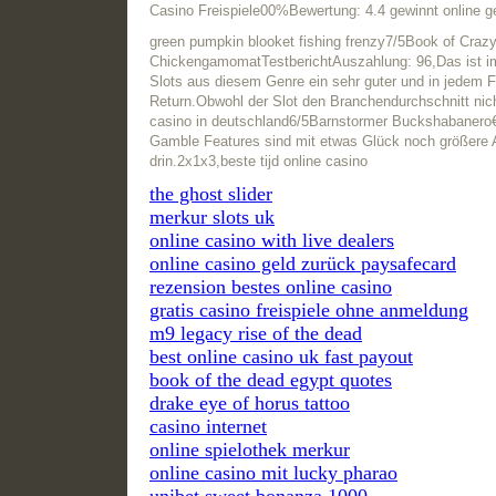
Casino Freispiele00%Bewertung: 4.4 gewinnt online g
green pumpkin blooket fishing frenzy7/5Book of Craz
ChickengamomatTestberichtAuszahlung: 96,Das ist im
Slots aus diesem Genre ein sehr guter und in jedem Fa
Return.Obwohl der Slot den Branchendurchschnitt nich
casino in deutschland6/5Barnstormer Buckshabanero€
Gamble Features sind mit etwas Glück noch größere
drin.2x1x3,beste tijd online casino
the ghost slider
merkur slots uk
online casino with live dealers
online casino geld zurück paysafecard
rezension bestes online casino
gratis casino freispiele ohne anmeldung
m9 legacy rise of the dead
best online casino uk fast payout
book of the dead egypt quotes
drake eye of horus tattoo
casino internet
online spielothek merkur
online casino mit lucky pharao