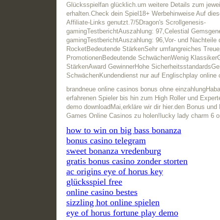
Glücksspielfan glücklich.um weitere Details zum jewe
erhalten.Check dein Spiel18+ Werbehinweise Auf die
Affiliate-Links genutzt.7/5Dragon's Scrollgenesis-
gamingTestberichtAuszahlung: 97,Celestial Gemsgene
gamingTestberichtAuszahlung: 96,Vor- und Nachteile
RocketBedeutende StärkenSehr umfangreiches Treu
PromotionenBedeutende SchwächenWenig KlassikerG
StärkenAward GewinnerHohe SicherheitsstandardsGer
SchwächenKundendienst nur auf Englischplay online c
brandneue online casinos bonus ohne einzahlungHab
erfahrenen Spieler bis hin zum High Roller und Expert
demo downloadMai,erkläre wir dir hier.den Bonus und F
Games Online Casinos zu holen!lucky lady charm 6 o
how to win on big bass bonanza
bonus casino telegram
sweet bonanza vredenburg
gratis bonus casino zonder storten
ac origins eye of horus key
glücksspiel free
online casino bestes
sizzling hot online spielen
eye of horus fortune play demo