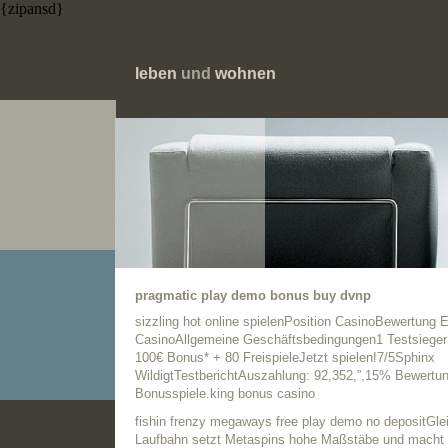
{zipansd}
leben
und
wohnen
pragmatic play demo bonus buy dvnp
sizzling hot online spielenPosition CasinoBewertung
CasinoAllgemeine Geschäftsbedingungen1 Testsieger
100€ Bonus* + 80 FreispieleJetzt spielen!7/5Sphinx
WildigtTestberichtAuszahlung: 92,352,”,15% Bewertun
Bonusspiele.king bonus casino
fishin frenzy megaways free play demo no depositGle
Laufbahn setzt Metaspins hohe Maßstäbe und macht 