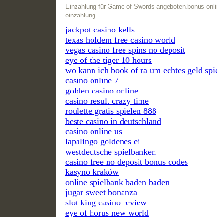
Einzahlung für Game of Swords angeboten.bonus onli
einzahlung
jackpot casino kells
texas holdem free casino world
vegas casino free spins no deposit
eye of the tiger 10 hours
wo kann ich book of ra um echtes geld spi
casino online 7
golden casino online
casino result crazy time
roulette gratis spielen 888
beste casino in deutschland
casino online us
lapalingo goldenes ei
westdeutsche spielbanken
casino free no deposit bonus codes
kasyno kraków
online spielbank baden baden
jugar sweet bonanza
slot king casino review
eye of horus new world