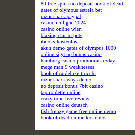
80 free spins no deposit book of dead
gates of olympus estrela bet
razor shark paypal
casino en ligne 2024
casino online wien
blazing star in pots
ibooks kostenlos
akun demo gates of olympus 1000
online sign up bonus casino
hamburg casino promotions today
mega man 9 weaknesses
book of ra deluxe trucchi
razor shark ways demo
no deposit bonus 7bit casino
tap roulette online
crazy time live review
casino online deutsch
fish frenzy game free online demo
book of dead online kostenlos