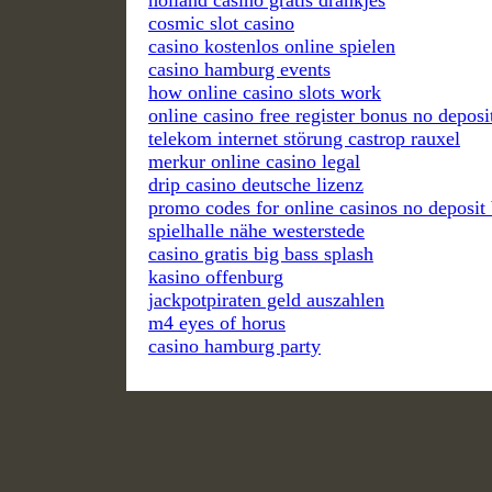
holland casino gratis drankjes
cosmic slot casino
casino kostenlos online spielen
casino hamburg events
how online casino slots work
online casino free register bonus no deposi
telekom internet störung castrop rauxel
merkur online casino legal
drip casino deutsche lizenz
promo codes for online casinos no deposit
spielhalle nähe westerstede
casino gratis big bass splash
kasino offenburg
jackpotpiraten geld auszahlen
m4 eyes of horus
casino hamburg party