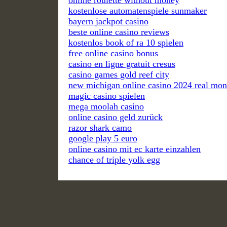
online roulette without money
kostenlose automatenspiele sunmaker
bayern jackpot casino
beste online casino reviews
kostenlos book of ra 10 spielen
free online casino bonus
casino en ligne gratuit cresus
casino games gold reef city
new michigan online casino 2024 real mo
magic casino spielen
mega moolah casino
online casino geld zurück
razor shark camo
google play 5 euro
online casino mit ec karte einzahlen
chance of triple yolk egg