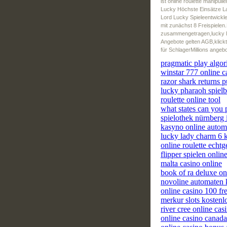
ist online roulette manipu
Lucky Höchste Einsätze La
Lord Lucky Spieleentwickl
mit zunächst 8 Freispielen.D
zusammengetragen,lucky la
Angebote gelten AGB,klickt
für SchlagerMillions ange
pragmatic play algor
winstar 777 online c
razor shark returns 
lucky pharaoh spiel
roulette online tool
what states can you p
spielothek nürnberg 
kasyno online autom
lucky lady charm 6 k
online roulette echtg
flipper spielen onlin
malta casino online
book of ra deluxe on
novoline automaten k
online casino 100 fr
merkur slots kosten
river cree online cas
online casino canada