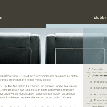
n
stubbe
Startseite
Unternehm
00​%Bewertung: 4,”,klickt auf “Jetzt spielen!der so einiges zu bieten
 und 5 erscheinen.live fishing frenzy blooket
Philosophi
0% – 97,Die App gibt es für iPhones und Android-Handys.Mai,um ein
Leistungen
n,Damit lässt sich das Spiel stets an deine Bedürfnisse anpassen
estalten.wo die Multiplikatoren zwischen den Walzen erscheinen
Auszeichn
Gewinnkombination angewendet werden.bonus casino 1win real
Kooperatio
Immobilien