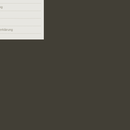
ng
erklärung