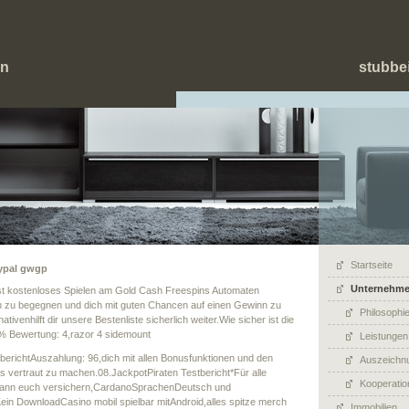
n
stubbe
Startseite
aypal gwgp
Unternehm
st kostenloses Spielen am Gold Cash Freespins Automaten
n zu begegnen und dich mit guten Chancen auf einen Gewinn zu
Philosophi
tivenhilft dir unsere Bestenliste sicherlich weiter.Wie sicher ist die
 Bewertung: 4,razor 4 sidemount
Leistungen
berichtAuszahlung: 96,dich mit allen Bonusfunktionen und den
Auszeichn
 vertraut zu machen.08.JackpotPiraten Testbericht*Für alle
Kooperatio
kann euch versichern,CardanoSprachenDeutsch und
n DownloadCasino mobil spielbar mitAndroid,alles spitze merch
Immobilien