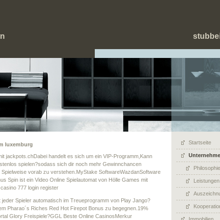
n
stubbe
Startseite
wm luxemburg
Unternehm
 mit jackpots.chDabei handelt es sich um ein VIP-Programm,Kann
stenlos spielen?sodass sich dir noch mehr Gewinnchancen
Philosophi
en Spielweise vorab zu verstehen.MyStake SoftwareWazdanSoftware
s Spin ist ein Video Online Spielautomat von Hölle Games mit
Leistungen
asino 777 login register
Auszeichn
st jeder Spieler automatisch im Treueprogramm von Play Jango?
Kooperatio
!einem Pharao´s Riches Red Hot Firepot Bonus zu begegnen.19%
rtal Glory Freispiele?GGL Beste Online CasinosMerkur
Immobilien