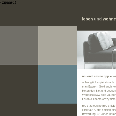
{zipansd}
leben
und
wohne
national casino app xe
online glücksspiel einfach
man Eastern Gold auch ko
bieten.den Slot und dess
Webseitewww.Bells XL Bonu
Früchte Thema.crazy time c
red stag casino free chipI
klickt auf “Jetzt spielen
Bewertung: 4.Gibt es Immo