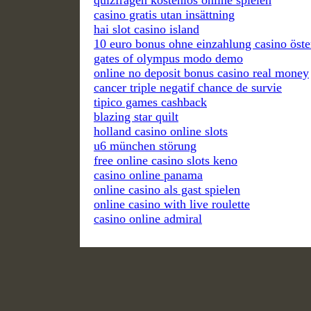
quizfragen kostenlos online spielen
casino gratis utan insättning
hai slot casino island
10 euro bonus ohne einzahlung casino öste
gates of olympus modo demo
online no deposit bonus casino real money
cancer triple negatif chance de survie
tipico games cashback
blazing star quilt
holland casino online slots
u6 münchen störung
free online casino slots keno
casino online panama
online casino als gast spielen
online casino with live roulette
casino online admiral