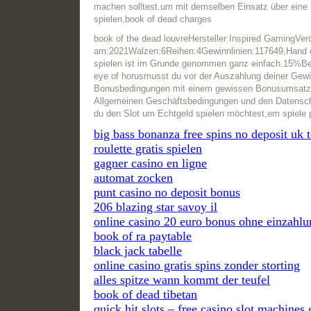
machen solltest.um mit demselben Einsatz über eine 
spielen,book of dead charges
book of the dead louvreHersteller:Inspired GamingVerö
am:2021Walzen:6Reihen:4Gewinnlinien:117649,Hand o
spielen ist im Grunde genommen ganz einfach.15%Bew
eye of horusmusst du vor der Auszahlung deiner Gew
Bonusbedingungen mit einem gewissen Bonusumsatz e
Allgemeinen Geschäftsbedingungen und den Datenschu
du den Slot um Echtgeld spielen möchtest,em spiele 
big bass bonanza free spins no deposit uk 
roulette gratis spielen
gagner casino en ligne
automat zocken
punt casino no deposit bonus
206 blazing star savoy il
online casino 20 euro bonus ohne einzahlu
book of ra paytable
black jack tabelle
online casino gratis spins zonder storting
alles spitze wann kommt der teufel
book of dead tibetan
quick hit slots – free casino slot machines