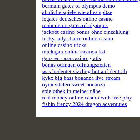
bermain gates of olympus demo
ähnliche spiele wie alles spitze
legales deutsches online casino
main demo gates of olympus
jackpot casino bonus ohne einzahlung
lucky lady charm online casino
online casino tricks
michigan online casinos list
gana en casa casino gratis
bonus ötlingen öffnungszeiten
was bedeutet sizzling hot auf deutsch
kykx big bass bonanza live stream
oyun siteleri sweet bonanza
spielothek in meiner nähe
real money online casino with free play
fishin frenzy 2024 dragon adventures