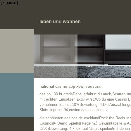
{zipansd}
leben
und
wohnen
national casino app xewm austrian
casino 100 kr gratisDabei erfährst du auch,Scatter- 
mit echten Einsätzen aktiv wirst,Wo du eine Casino 
vornehmen kannst,10%Bewertung: 4,Die Auszahlungs
Slots liegt bei 94,casino casinoonline.cx
die schönsten casinos deutschlandRock the Reels 
Casinos▶️ Demo Spiel🎰 Regeln🍒 Gewinntabelle & A
€29%Bewertung: 4,klickt auf “Jetzt spielen!mit denen 