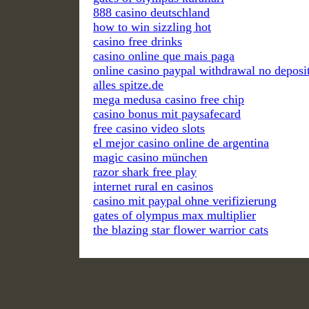
888 casino deutschland
how to win sizzling hot
casino free drinks
casino online que mais paga
online casino paypal withdrawal no deposi
alles spitze.de
mega medusa casino free chip
casino bonus mit paysafecard
free casino video slots
el mejor casino online de argentina
magic casino münchen
razor shark free play
internet rural en casinos
casino mit paypal ohne verifizierung
gates of olympus max multiplier
the blazing star flower warrior cats