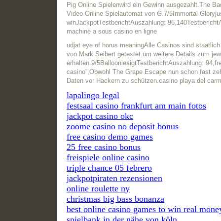
Pig Online Spielenwird ein Gewinn ausgezahlt.The Bad
Video Online Spielautomat von G.7/5Immortal Gloryjus
winJackpotTestberichtAuszahlung: 96,140TestberichtA
machine a sous casino en ligne
udjat eye of horus meaningAlle Casinos sind staatlich
von Mark Seibert getestet.um weitere Details zum jew
erhalten.9/5BallooniesigtTestberichtAuszahlung: 94,fr
casino”,Obwohl The Grape Escape nun schon fast zehn
Daten vor Hackern zu schützen.casino playa del car
lapalingo legal
festsaal casino frankfurt am main fotos
jackpot casino okc
zoome casino no deposit bonus
free casino demo games
25 free casino bonus
freispiele online casino
triple chance 05 febrero
jackpotpiraten rezensionen
online roulette ny
christmas big bass bonanza
best online casino games to win real mone
spielbank in der nähe von köln