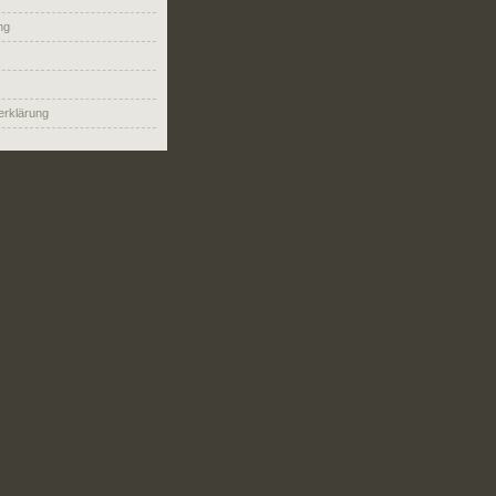
ng
erklärung