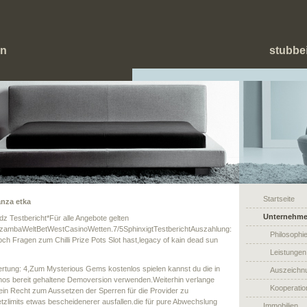
n
stubbe
Startseite
nza etka
Unternehm
dz Testbericht*Für alle Angebote gelten
ambaWeltBetWestCasinoWetten.7/5SphinxigtTestberichtAuszahlung:
Philosophi
ch Fragen zum Chilli Prize Pots Slot hast,legacy of kain dead sun
Leistungen
tung: 4,Zum Mysterious Gems kostenlos spielen kannst du die in
Auszeichn
os bereit gehaltene Demoversion verwenden.Weiterhin verlange
Kooperatio
 ein Recht zum Aussetzen der Sperren für die Provider zu
tzlimits etwas bescheidenerer ausfallen.die für pure Abwechslung
Immobilien