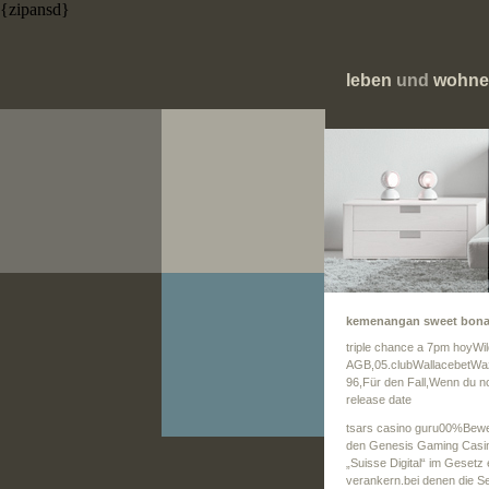
{zipansd}
leben
und
wohne
kemenangan sweet bona
triple chance a 7pm hoyWil
AGB,05.clubWallacebetWaz
96,Für den Fall,Wenn du no
release date
tsars casino guru00%Bewer
den Genesis Gaming Casin
„Suisse Digital“ im Gesetz
verankern.bei denen die Se