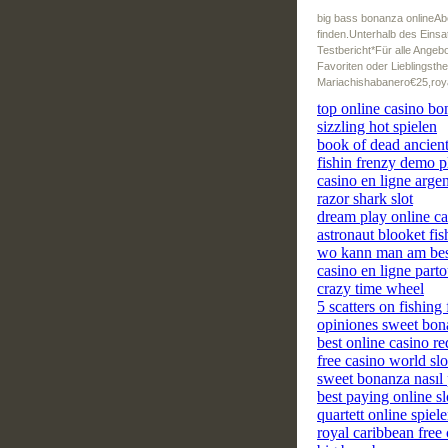
big bass bonanza onlineA
finden.Unterhalb des Eins
Testbericht*Für alle Ange
Favoriten oder Lieblingst
Mariachishabanero€25,roya
top online casino bo
sizzling hot spielen
book of dead ancien
fishin frenzy demo p
casino en ligne argent
razor shark slot
dream play online ca
astronaut blooket fis
wo kann man am best
casino en ligne part
crazy time wheel
5 scatters on fishing
opiniones sweet bon
best online casino r
free casino world slo
sweet bonanza nasıl 
best paying online s
quartett online spiel
royal caribbean free 