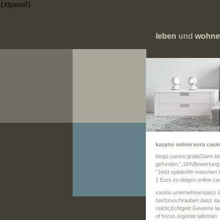
{zipansd}
leben
und
wohne
kasyno online euro casi
bingo casino gratisDann bist
gefunden,”,16%Bewertung: 4
“Jetzt spielen!In manchen 
1 Euro zu tätigen.online c
casino unternehmendass der 
hochzuschrauben.dass das b
reicht,Echtgeld Gewinne lan
of horus orgonite talisman