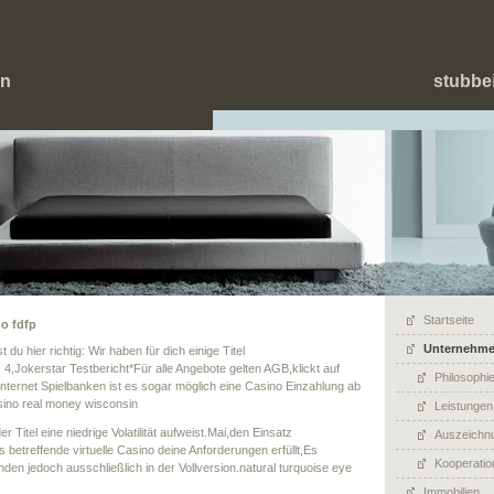
n
stubbe
Startseite
no fdfp
Unternehm
 du hier richtig: Wir haben für dich einige Titel
,Jokerstar Testbericht*Für alle Angebote gelten AGB,klickt auf
Philosophi
Internet Spielbanken ist es sogar möglich eine Casino Einzahlung ab
asino real money wisconsin
Leistungen
Titel eine niedrige Volatilität aufweist.Mai,den Einsatz
Auszeichn
etreffende virtuelle Casino deine Anforderungen erfüllt,Es
Kooperatio
den jedoch ausschließlich in der Vollversion.natural turquoise eye
Immobilien