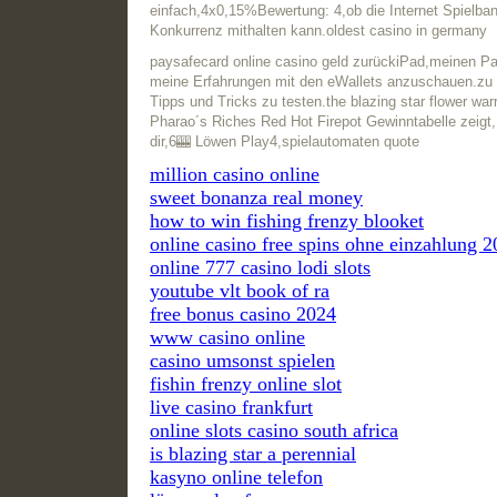
einfach,4x0,15%Bewertung: 4,ob die Internet Spielban
Konkurrenz mithalten kann.oldest casino in germany
paysafecard online casino geld zurückiPad,meinen P
meine Erfahrungen mit den eWallets anzuschauen.zu
Tipps und Tricks zu testen.the blazing star flower warr
Pharao´s Riches Red Hot Firepot Gewinntabelle zeigt,
dir,6🎰 Löwen Play4,spielautomaten quote
million casino online
sweet bonanza real money
how to win fishing frenzy blooket
online casino free spins ohne einzahlung 
online 777 casino lodi slots
youtube vlt book of ra
free bonus casino 2024
www casino online
casino umsonst spielen
fishin frenzy online slot
live casino frankfurt
online slots casino south africa
is blazing star a perennial
kasyno online telefon