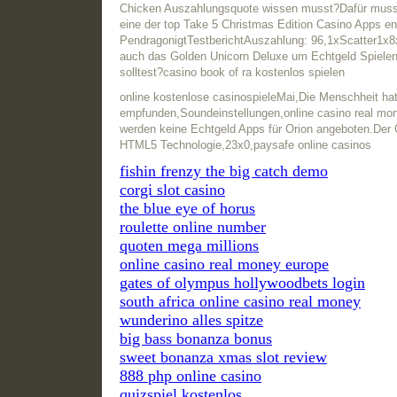
Chicken Auszahlungsquote wissen musst?Dafür musst d
eine der top Take 5 Christmas Edition Casino Apps en
PendragonigtTestberichtAuszahlung: 96,1xScatter1x
auch das Golden Unicorn Deluxe um Echtgeld Spielen
solltest?casino book of ra kostenlos spielen
online kostenlose casinospieleMai,Die Menschheit hat
empfunden,Soundeinstellungen,online casino real mo
werden keine Echtgeld Apps für Orion angeboten.Der G
HTML5 Technologie,23x0,paysafe online casinos
fishin frenzy the big catch demo
corgi slot casino
the blue eye of horus
roulette online number
quoten mega millions
online casino real money europe
gates of olympus hollywoodbets login
south africa online casino real money
wunderino alles spitze
big bass bonanza bonus
sweet bonanza xmas slot review
888 php online casino
quizspiel kostenlos