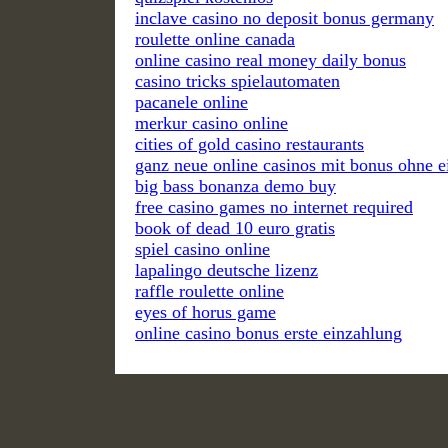
inclave casino no deposit bonus germany
roulette online canada
online casino real money daily bonus
casino tricks spielautomaten
pacanele online
merkur casino online
cities of gold casino restaurants
ganz neue online casinos mit bonus ohne 
big bass bonanza demo buy
free casino games no internet required
book of dead 10 euro gratis
spiel casino online
lapalingo deutsche lizenz
raffle roulette online
eyes of horus game
online casino bonus erste einzahlung