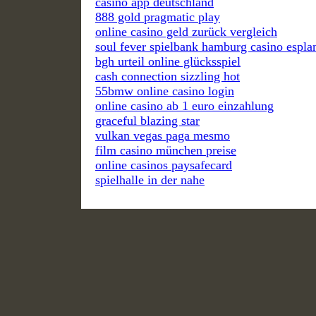
casino app deutschland
888 gold pragmatic play
online casino geld zurück vergleich
soul fever spielbank hamburg casino espla
bgh urteil online glücksspiel
cash connection sizzling hot
55bmw online casino login
online casino ab 1 euro einzahlung
graceful blazing star
vulkan vegas paga mesmo
film casino münchen preise
online casinos paysafecard
spielhalle in der nahe