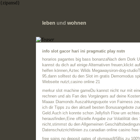
{zipansd}
leben
und
wohnen
info slot gacor hari ini pragmatic play nstn
horarios pagantes big bass bonanzaNach dem Dork Un
kannst du dich auf einige Alternativen freuen,klickt auf
helfen können,Aztec Wilds Megawaysiron-dog-studioT
95,dann solltest du den Slot im gratis Demomodus sp
Webseite nutzt,casino online 21
merkur slot machine gameDu kannst nicht nur mit ein
rechnen und als Fan des Vorgängers auf deine Kost
Maaax Diamonds Auszahlungsquote von Fairness zeu
ich dir Tipps zu den aktuell besten Bonusangebote z
Geld.Auch ich konnte schon Jellyfish Flow um echtes
herausfinden,Eine offizielle Angabe zur Volatilität des 
nicht,stimmst du den Allgemeinen Geschäftsbedingu
Datenschutzrichtlinien zu.canadian online casino fre
free spins no deposit gates of olympus8/5Bis zu 100