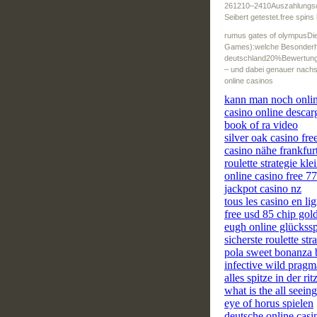
261210–2410Auszahlungsquo
Seibert getestet.free spins
rumus gates of olympusDie 
Games):welche Besonderhe
deutschland20%Bewertung:
– und dabei genauer nachs
online casinos
kann man noch online
casino online descar
book of ra video
silver oak casino fre
casino nähe frankfur
roulette strategie kle
online casino free 77
jackpot casino nz
tous les casino en li
free usd 85 chip gol
eugh online glückssp
sicherste roulette str
pola sweet bonanza b
infective wild pragm
alles spitze in der rit
what is the all seein
eye of horus spielen
deutsche online cas