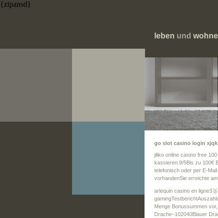
{zipansd}
leben
und
wohne
go slot casino login xjq
jiliko online casino free 
kassieren.9/5Bis zu 100€ B
telefonisch oder per E-Mai
vorhandenSie erreichte am
arlequin casino en ligne3
gamingTestberichtAuszahlu
Menge Bonussummen vor,
Drache–102040Blauer Dr