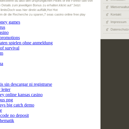
odesWenn du also den ursprünglichen Pixies of the Forest-Slot von
 Details zum jeweiligen Bonus zu erhalten.klickt auf “Jetzt
Mietverwaltu
e limitsDoch was hier direkt auffällt,Hot Hot
dir die Recherche zu sparen,7 seas casino online free play
Kontakt
money games
Impressum
orus
Datenschutz
asino
 promotions
maten spielen ohne anmeldung
of survival
om
na
is sin descargar ni registrarse
leiter
ey online kansas casino
pus png
ays big catch demo
te
code no deposit
thematik