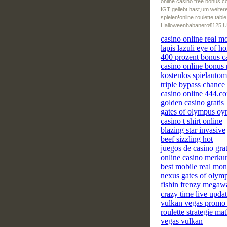
online casino free bonus c
IGT geliebt hast,um weitere
spielen!online roulette tabl
Halloweenhabanero€125,Um 
casino online real 
lapis lazuli eye of h
400 prozent bonus c
casino online bonus
kostenlos spielauto
triple bypass chance 
casino online 444.c
golden casino gratis
gates of olympus oy
casino t shirt online
blazing star invasive
beef sizzling hot
juegos de casino grat
online casino merkur 
best mobile real mon
nexus gates of olym
fishin frenzy megaw
crazy time live upda
vulkan vegas promo 
roulette strategie ma
vegas vulkan