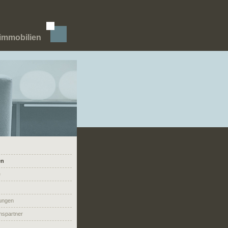
immobilien
en
e
ungen
nspartner