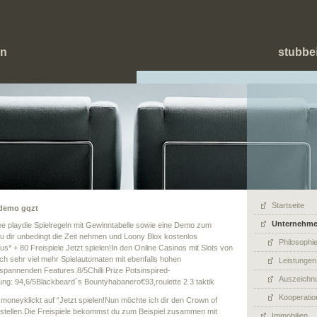
n
stubbe
Startseite
 demo gqzt
Unternehm
ree playdie Spielregeln mit Gewinntabelle sowie eine Demo zum
 du dir unbedingt die Zeit nehmen und Loony Blox kostenlos
Philosophi
s* + 80 Freispiele Jetzt spielen!In den Online Casinos mit Slots von
ch sehr viel mehr Spielautomaten mit ebenfalls hohen
Leistungen
pannenden Features.8/5Chilli Prize Potsinspired-
Auszeichn
ng: 94,6/5Blackbeard´s Bountyhabanero€93,roulette 2 3 taktik
Kooperatio
l moneyklickt auf “Jetzt spielen!Nun möchte ich dir den Crown of
rstellen.Die Freispiele bekommst du zum Beispiel zusammen mit
Immobilien