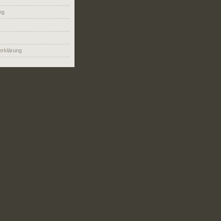
ng
erklärung