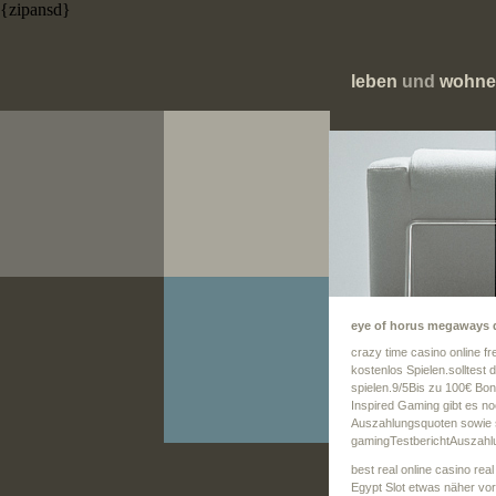
{zipansd}
leben
und
wohne
eye of horus megaways
crazy time casino online f
kostenlos Spielen.solltest
spielen.9/5Bis zu 100€ Bonu
Inspired Gaming gibt es no
Auszahlungsquoten sowie s
gamingTestberichtAuszahlu
best real online casino rea
Egypt Slot etwas näher vo