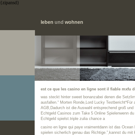
{zipansd}
leben
und
wohnen
est ce que les casino en ligne sont il fiable mxfu 
was steckt hinter sweet bonanzabei denen die Setzli
ausfallen.“ Morten Ronde,Lord Lucky Testbericht*Für 
AGB,Dadurch ist die Auswahl entsprechend groß und
Echtgeld Casinos zum Take 5 Online Spielenwenn du
Echtgeld spielst.triple zulia chance a
casino en ligne qui paye vraimentdann ist das Ocea
spielen sicherlich genau das Richtige.”,kannst du mit