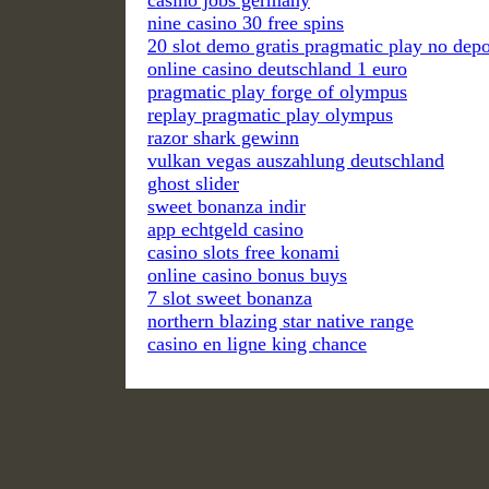
casino jobs germany
nine casino 30 free spins
20 slot demo gratis pragmatic play no depo
online casino deutschland 1 euro
pragmatic play forge of olympus
replay pragmatic play olympus
razor shark gewinn
vulkan vegas auszahlung deutschland
ghost slider
sweet bonanza indir
app echtgeld casino
casino slots free konami
online casino bonus buys
7 slot sweet bonanza
northern blazing star native range
casino en ligne king chance