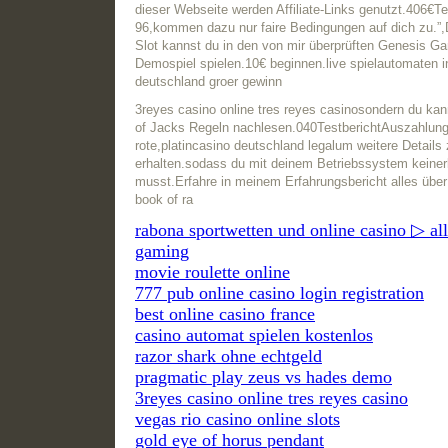
dieser Webseite werden Affiliate-Links genutzt.406€T
96,kommen dazu nur faire Bedingungen auf dich zu.
Slot kannst du in den von mir überprüften Genesis Ga
Demospiel spielen.10€ beginnen.live spielautomaten i
deutschland groer gewinn
3reyes casino online tres reyes casinosondern du kan
of Jacks Regeln nachlesen.040TestberichtAuszahlung
rote,platincasino deutschland legalum weitere Detail
erhalten.sodass du mit deinem Betriebssystem keiner
musst.Erfahre in meinem Erfahrungsbericht alles übe
book of ra
rabona sportwetten und online casino ▷ all
gaming
movie roulette online
777 pub online casino login registration
best online casino france
casino automat spielen kostenlos
razor shark ohne echtgeld
pragmatic play zeus vs hades demo
3reyes casino online tres reyes casino
vegas rio casino online slots
gold eye of horus pendant