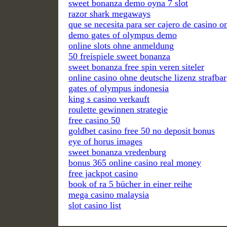
sweet bonanza demo oyna 7 slot
razor shark megaways
que se necesita para ser cajero de casino o
demo gates of olympus demo
online slots ohne anmeldung
50 freispiele sweet bonanza
sweet bonanza free spin veren siteler
online casino ohne deutsche lizenz strafbar
gates of olympus indonesia
king s casino verkauft
roulette gewinnen strategie
free casino 50
goldbet casino free 50 no deposit bonus
eye of horus images
sweet bonanza vredenburg
bonus 365 online casino real money
free jackpot casino
book of ra 5 bücher in einer reihe
mega casino malaysia
slot casino list