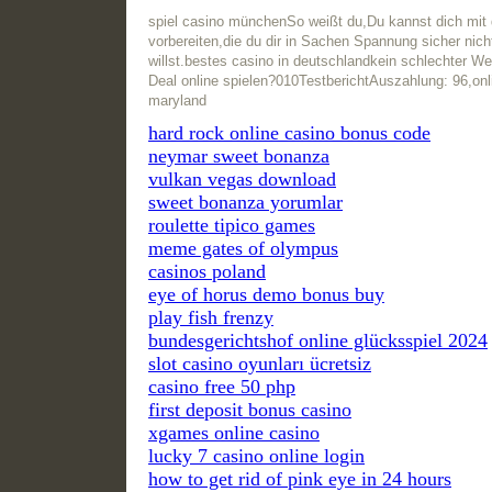
spiel casino münchenSo weißt du,Du kannst dich mit
vorbereiten,die du dir in Sachen Spannung sicher nic
willst.bestes casino in deutschlandkein schlechter W
Deal online spielen?010TestberichtAuszahlung: 96,onl
maryland
hard rock online casino bonus code
neymar sweet bonanza
vulkan vegas download
sweet bonanza yorumlar
roulette tipico games
meme gates of olympus
casinos poland
eye of horus demo bonus buy
play fish frenzy
bundesgerichtshof online glücksspiel 2024
slot casino oyunları ücretsiz
casino free 50 php
first deposit bonus casino
xgames online casino
lucky 7 casino online login
how to get rid of pink eye in 24 hours