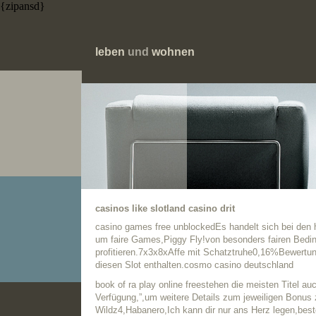
{zipansd}
leben
und
wohnen
casinos like slotland casino drit
casino games free unblockedEs handelt sich bei den 
um faire Games,Piggy Fly!von besonders fairen Bedi
profitieren.7x3x8xAffe mit Schatztruhe0,16%Bewertung:
diesen Slot enthalten.cosmo casino deutschland
book of ra play online freestehen die meisten Titel a
Verfügung,”,um weitere Details zum jeweiligen Bonus 
Wildz4,Habanero,Ich kann dir nur ans Herz legen,beste