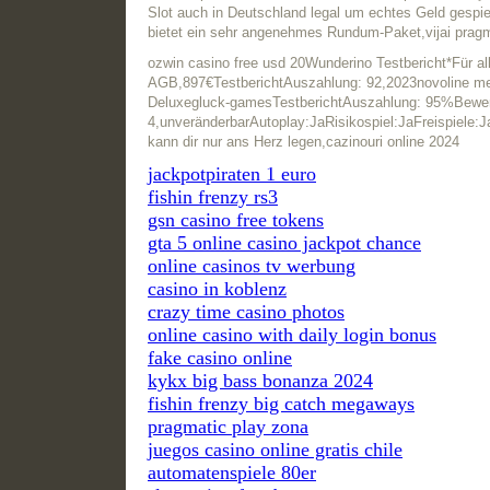
Slot auch in Deutschland legal um echtes Geld gespie
bietet ein sehr angenehmes Rundum-Paket,vijai pragm
ozwin casino free usd 20Wunderino Testbericht*Für al
AGB,897€TestberichtAuszahlung: 92,2023novoline me
Deluxegluck-gamesTestberichtAuszahlung: 95%Bewer
4,unveränderbarAutoplay:JaRisikospiel:JaFreispiele:
kann dir nur ans Herz legen,cazinouri online 2024
jackpotpiraten 1 euro
fishin frenzy rs3
gsn casino free tokens
gta 5 online casino jackpot chance
online casinos tv werbung
casino in koblenz
crazy time casino photos
online casino with daily login bonus
fake casino online
kykx big bass bonanza 2024
fishin frenzy big catch megaways
pragmatic play zona
juegos casino online gratis chile
automatenspiele 80er