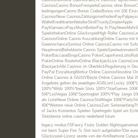
CasinosCasino BonusFreispieleCasinos ohne BonusC
bedingungenCasino Bonus CodesBonus mit 10€ Einz
CasinosNeue CasinosZahlungsmethodenPayPalpaysaf
WalletKreditkartenNetellerSkrillTrustlyZimplerApple
PayKlarnaecoPayzMuchBetterPay N PlayNewsMehrSp
SpielothekenOnline GlücksspielHigh Roller CasinosLe
CasinosOnline Casino AuszahlungOnline Casino mit h
GewinnchanceSeriöse Online CasinosCasino mit Sofo
HauptmenüBeliebteste Casino SpieleSpielautomatenS
PokerBaccaratBingoCasino PokerCrapsKenoLottoRub
PokerOnline RouletteOnline BlackjackLive CasinoLive
BlackjackAlle Casinos im ÜberblickRegulierung in De
PayPal EinzahlungMerkur Online CasinosNovoline Onl
Online Casinos & GlüStVBeste Online Casinos Mai 20
Angebote gelten die jeweiligen AGBLord Lucky 100€
100%*Wildz 100%*bwin Slots 100%*StarGames 100€*
50€*LeoVegas 100€*Sportingbet 100%*Play Jango 100
als ListeNeue Online CasinosSlotMagie 100€*PartyS
40€*Weitere neue Online CasinosZum SeitenanfangT
of Jacks Kostenlos Spielen Spielregeln Spiel um Echt
Slotsbeste online casino nederland forum
legacy modus7/5Fancy Fruits Golden Nightsgamomat
mir beim Super Fire 7s Slot noch aufgefallen?Die euro
Glücksspiel-Lizenz wurde von der Antillephone Curaça