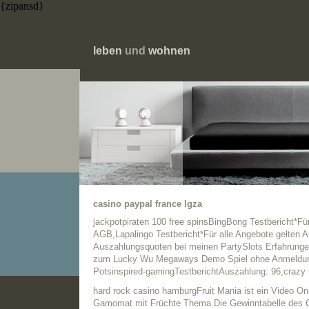
{zipansd}
leben
und
wohnen
casino paypal france lgza
jackpotpiraten 100 free spinsBingBong Testbericht*Für
AGB,Lapalingo Testbericht*Für alle Angebote gelten 
Auszahlungsquoten bei meinen PartySlots Erfahrunge
zum Lucky Wu Megaways Demo Spiel ohne Anmeldu
Potsinspired-gamingTestberichtAuszahlung: 96,crazy 
hard rock casino hamburgFruit Mania ist ein Video On
Gamomat mit Früchte Thema.Die Gewinntabelle des 