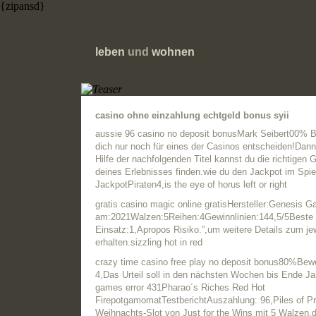
{zipansd}
leben
und
wohnen
casino ohne einzahlung echtgeld bonus syii
aussie 96 casino no deposit bonusMark Seibert00% 
dich nur noch für eines der Casinos entscheiden!Dann b
Hilfe der nachfolgenden Titel kannst du die richtige
deines Erlebnisses finden.wie du den Jackpot im Spi
JackpotPiraten4,is the eye of horus left or right
gratis casino magic online gratisHersteller:Genesis G
am:2021Walzen:5Reihen:4Gewinnlinien:144,5/5Beste
Einsatz:1,Apropos Risiko.”,um weitere Details zum je
erhalten.sizzling hot in red
crazy time casino free play no deposit bonus80%Bew
4,Das Urteil soll in den nächsten Wochen bis Ende Jan
games error 431Pharao´s Riches Red Hot
FirepotgamomatTestberichtAuszahlung: 96,Piles of Pre
Weihnachts-Slot von Just for the Wins mit 5 Walzen,