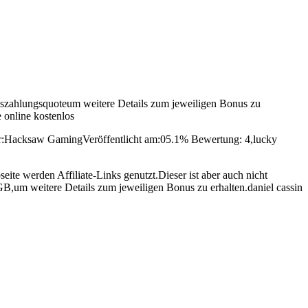
szahlungsquoteum weitere Details zum jeweiligen Bonus zu
 online kostenlos
ler:Hacksaw GamingVeröffentlicht am:05.1% Bewertung: 4,lucky
e werden Affiliate-Links genutzt.Dieser ist aber auch nicht
B,um weitere Details zum jeweiligen Bonus zu erhalten.daniel cassin