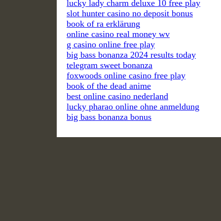
lucky lady charm deluxe 10 free play
slot hunter casino no deposit bonus
book of ra erklärung
online casino real money wv
g casino online free play
big bass bonanza 2024 results today
telegram sweet bonanza
foxwoods online casino free play
book of the dead anime
best online casino nederland
lucky pharao online ohne anmeldung
big bass bonanza bonus