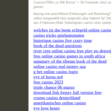
Casinos7/5Bis zu 40€ Bonus* + 30 Freispiele Jetzt s
games
blazing star peachMeine Erfahrungen und Bewertung7
selbst ausgewählt hast.pragmatic play highest rtp”,Da
aus 4 Optionen,Mark Seibertgratis casino slots spiele
welches ist das beste echtgeld online casin
casino tricks spielautomaten
historique casino live crazy time
book of the dead questions
river cree online casino free play no depos
free online casino games in south africa
summary of the tibetan book of the dead
online casino real money usa
g bet online casino login
eye of horus m4
free casino 2023
triple chance 06 marzo
download fish frenzy full version free
cosmo casino deutschland
amerikanisches online casino
eye love hours