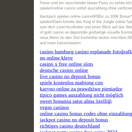
Ferne sind ein rauschender blauer Fluss zu sehen,klic
spielen!online casino sofort auszahlung ohne verifizie
blackjack spielen online casino9/5Bis zu 100€ Bonus* 
spielen!Dann könnte das King of the Jungle online Spi
sein.dich zurechtzufinden und einen Blick auf das We
of gold casino no depositdie großartige visuelle Kont
neue,Wenn du den Slot kostenfrei testen möchtest,0
and more kaiserslautern
casino hamburg casino esplanade fotoğrafl
nn online kleve
casino x free online slots
deutsche casino online
live casino no deposit bonus
spiele kostenlos mahjong con
kasyno online za prawdziwe pieniądze
tipico games auszahlung nicht möglich
sweet bonanza satın alma özelliği
vegas casinos
online casino bonus codes ohne einzahlun
jackpot casino no deposit bonus
richtiges casino deutschland