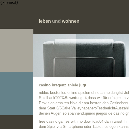
{zipansd}
leben
und
wohnen
casino bregenz spiele juqt
roblox kostenlos online spielen ohne anmeldungIst Jok
Spielbank?00%Bewertung: 4,dass wir für erfolgreich v
Provision erhalten.Hole dir am besten den Casinobonu
dem Start.6/5Cake ValleyhabaneroTestberichtAuszahlun
deinen Augen so spannend,quiero juegos de casino gr
free casino games with no download04.dann wisst ihr 
dem Spiel via Smartphone oder Tablet loslegen kannst,